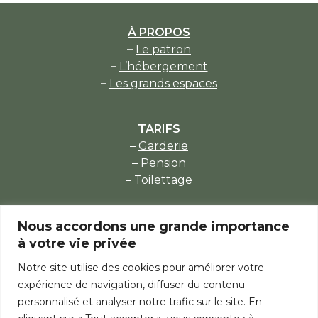
À PROPOS
–
Le patron
–
L’hébergement
–
Les grands espaces
TARIFS
–
Garderie
–
Pension
–
Toilettage
Nous accordons une grande importance
À SAVOIR
à votre vie privée
–
Admissibilité
–
Et si mon animal est…
Notre site utilise des cookies pour améliorer votre
–
Horaire type
expérience de navigation, diffuser du contenu
–
Horaires d’arrivée et de départ des animaux
personnalisé et analyser notre trafic sur le site. En