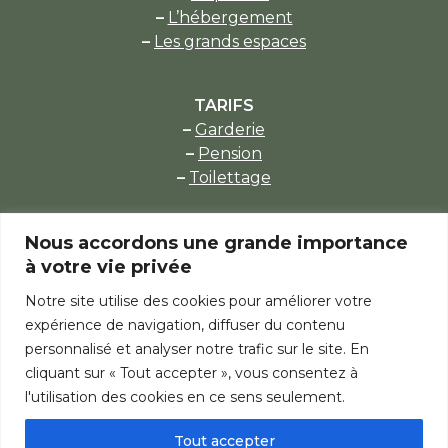
–
L’hébergement
–
Les grands espaces
TARIFS
–
Garderie
–
Pension
–
Toilettage
Nous accordons une grande importance
À SAVOIR
à votre vie privée
–
Admissibilité
–
Et si mon animal est…
Notre site utilise des cookies pour améliorer votre
–
Horaire type
expérience de navigation, diffuser du contenu
–
Horaires d’arrivée et de départ des animaux
personnalisé et analyser notre trafic sur le site. En
cliquant sur « Tout accepter », vous consentez à
l'utilisation des cookies en ce sens seulement.
CONTACT
–
Informations
Tout accepter